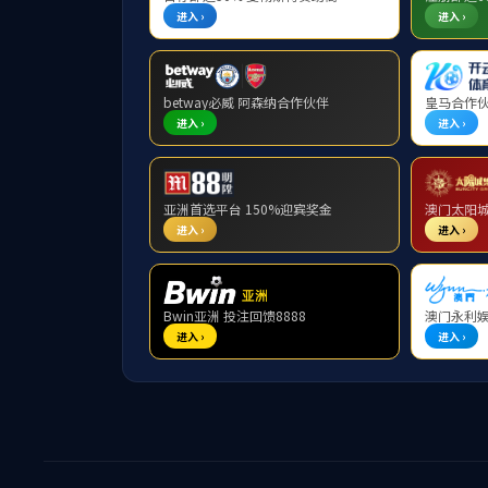
网站首页
联系我们