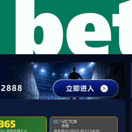
sion88主页 | Official Home
关于mansion88主页
新闻动态
媒体关注
业务