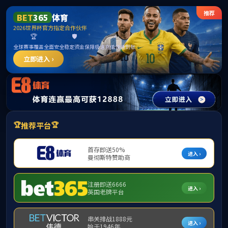
mansion88主页 | Official
Homepage