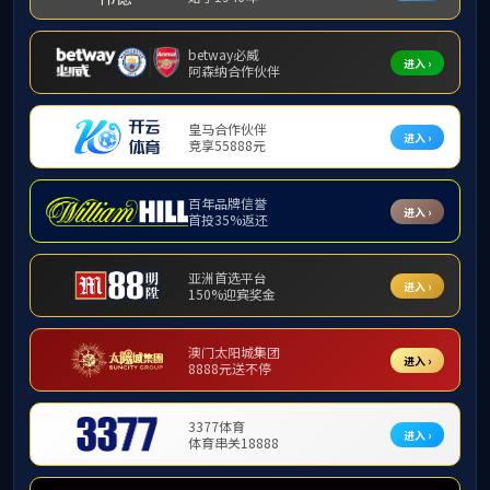
谈
发布时间：2021-08-19 10:25:00 来源：党委工作部 点击量：
1328
8
月
18
日，公司召开干部大会，宣布省国资委党委关于
王瀚博同志的任职决定，随后省国资委党委组织召开了干部
职工座谈会。
省国资委党委书记刘斌、党委副书记郁伟、副
主任李凯、相关处室负责人及mansion88主页领导班子成
员、干部职工
30
多人参加会议。
省国资委党委书记刘斌到mansion88主页调研座谈
在座谈会上，大家围绕为什么组建mansion88主页、为
什么加入mansion88主页、对mansion88主页的预期三方面
谈感想谈体会。在充分与大家座谈后，刘斌指出，mansion
88主页是加快落实以管资本为主的国有资本授权经营体制改