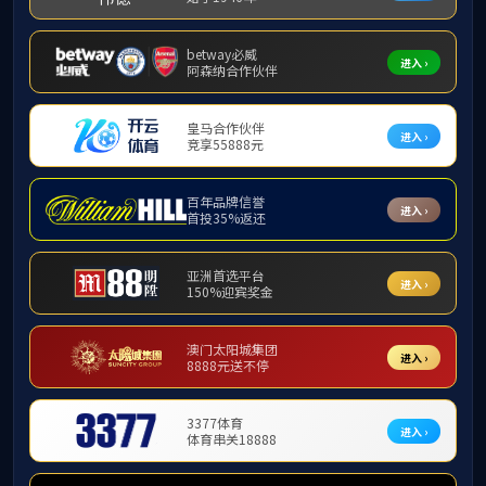
发布时间：2021-08-12 14:59:00 来源：综合办公室 点击量：
1207
为庆祝中国共产党成立100周年，向党的百年华诞献
礼，进一步推进党史学习教育深入开展，激发企业员工干事
创业热情，近期，mansion88主页组织公司青年员工特别演
绎《强国一代有我在》，在悠扬的旋律中重温百年征程，感
悟信仰力量，在新时代新征程的伟大实践中，砥砺奋进勇向
前，凝心聚力谱新篇，为奋力谱写新时代追赶超越新篇章作
出新的更大贡献。
上一篇：mansion88主页组织广大党员赴秦创原国企创新中心参观学习
下一篇：mansion88主页最详解读：陕西国资改革“超级课程表”